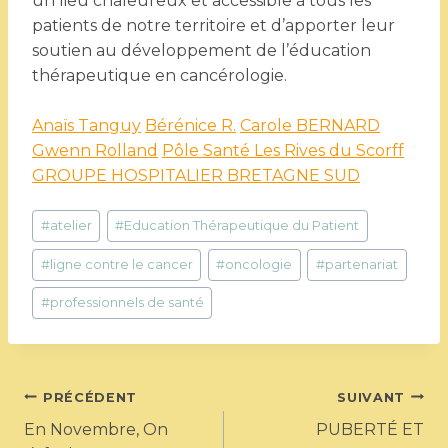
un lieu chaleureux et accessible à tous les
patients de notre territoire et d’apporter leur
soutien au développement de l’éducation
thérapeutique en cancérologie.
Anaïs Tanguy
Bérénice R.
Carole BERNARD
Gwenn Rolland
Pôle Santé Les Rives du Scorff
GROUPE HOSPITALIER BRETAGNE SUD
Étiquettes
#
atelier
#
Education Thérapeutique du Patient
de
la
#
ligne contre le cancer
#
oncologie
#
partenariat
publication :
#
professionnels de santé
NAVIGATION
PRÉCÉDENT
SUIVANT
En Novembre, On
PUBERTÉ ET
DE