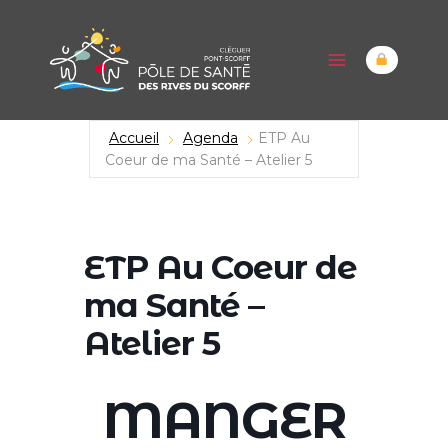
Aller
au
contenu
Accueil
Agenda
ETP Au
Coeur de ma Santé – Atelier 5
ETP Au Coeur de
ma Santé –
Atelier 5
MANGER